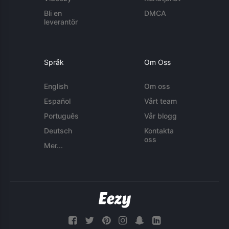
Bli en
DMCA
leverantör
Språk
Om Oss
English
Om oss
Español
Vårt team
Português
Vår blogg
Deutsch
Kontakta
oss
Mer...