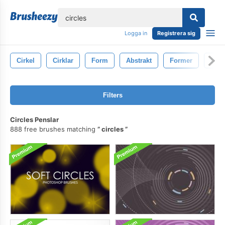
lose
Logga in
Registrera sig
Cirkel
Cirklar
Form
Abstrakt
Former
Desi
Filters
Circles Penslar
888 free brushes matching
circles