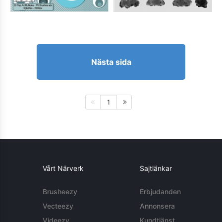
Nästa sida
1
Vårt Närverk
Sajtlänkar
Brusheezy
Erbjudanden
Vecteezy
Annonsera
Videezy
Kundtjänst