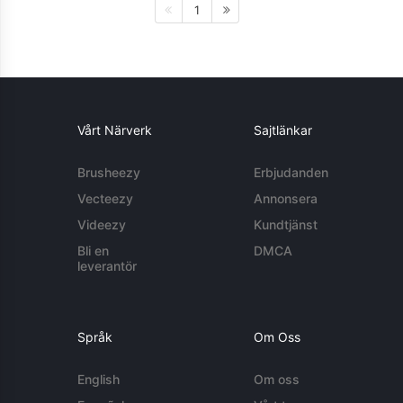
1
Vårt Närverk
Sajtlänkar
Brusheezy
Erbjudanden
Vecteezy
Annonsera
Videezy
Kundtjänst
Bli en
DMCA
leverantör
Språk
Om Oss
English
Om oss