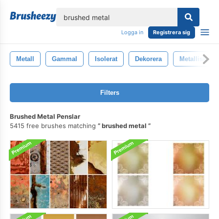
lose
Logga in
Registrera sig
Metall
Gammal
Isolerat
Dekorera
Metallisk
Filters
Brushed Metal Penslar
5415 free brushes matching
brushed metal