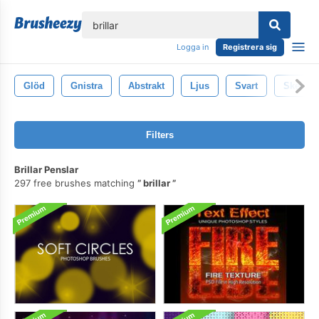
lose
Logga in
Registrera sig
Glöd
Gnistra
Abstrakt
Ljus
Svart
Sken
Filters
Brillar Penslar
297 free brushes matching
brillar