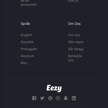
Bli en
DMCA
leverantör
Språk
Om Oss
English
Om oss
Español
Vårt team
Português
Vår blogg
Deutsch
Kontakta
oss
Mer...