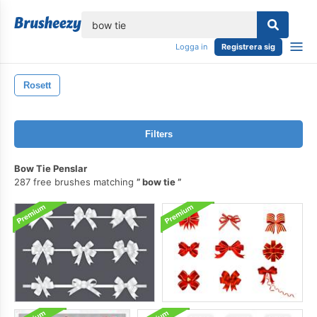
lose
Logga in
Registrera sig
Rosett
Filters
Bow Tie Penslar
287 free brushes matching
bow tie