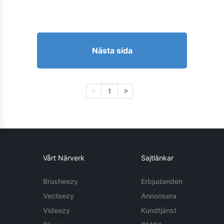
Nästa sida
1
Vårt Närverk
Sajtlänkar
Brusheezy
Erbjudanden
Vecteezy
Annonsera
Videezy
Kundtjänst