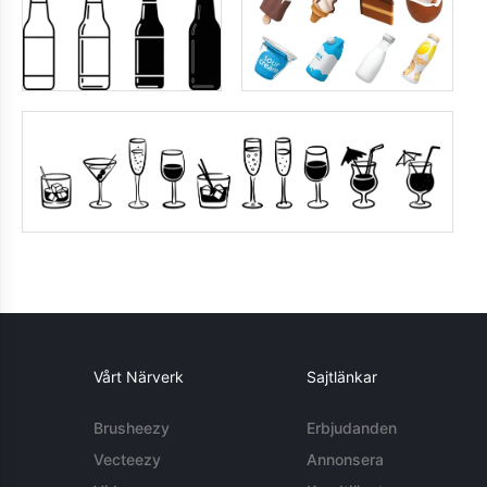
Vårt Närverk
Sajtlänkar
Brusheezy
Erbjudanden
Vecteezy
Annonsera