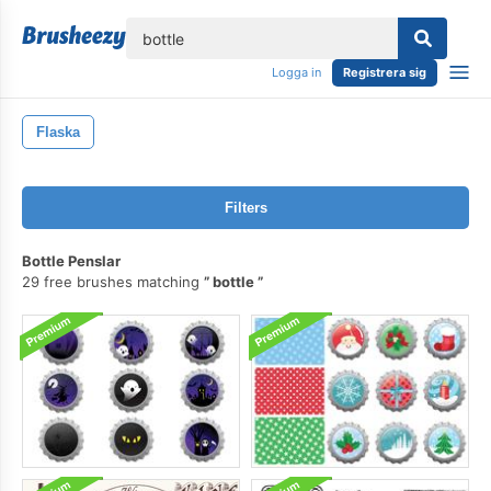
lose
Logga in
Registrera sig
Flaska
Filters
Bottle Penslar
29 free brushes matching
bottle