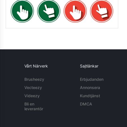
Vårt Närverk
Sajtlänkar
Brusheezy
Erbjudanden
Vecteezy
Annonsera
Videezy
Kundtjänst
Bli en
DMCA
leverantör