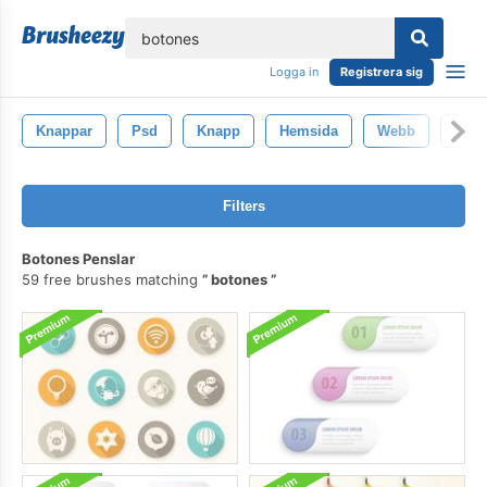
lose
Logga in
Registrera sig
Knappar
Psd
Knapp
Hemsida
Webb
Webb
Filters
Botones Penslar
59 free brushes matching
botones