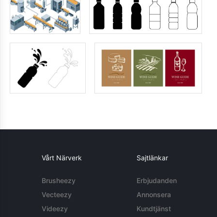
Vårt Närverk
Sajtlänkar
Brusheezy
Erbjudanden
Vecteezy
Annonsera
Videezy
Kundtjänst