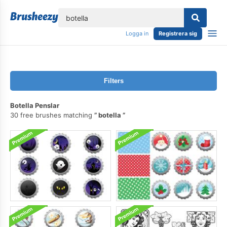
lose
Logga in
Registrera sig
Filters
Botella Penslar
30 free brushes matching
botella