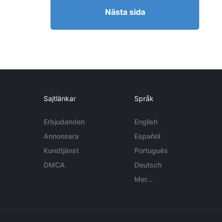
Nästa sida
Sajtlänkar
Språk
Erbjudanden
English
Annonsera
Español
Kundtjänst
Português
DMCA
Deutsch
Mer...