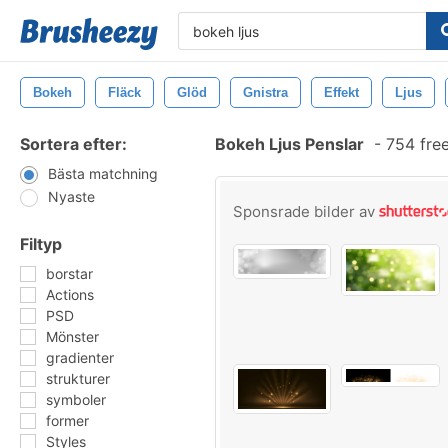
Bokeh
Fläck
Glöd
Gnistra
Effekt
Ljus
Sortera efter:
Bokeh Ljus Penslar
-
754 fre
Bästa matchning
Nyaste
Sponsrade bilder av
Filtyp
borstar
Actions
PSD
Mönster
gradienter
strukturer
symboler
former
Styles