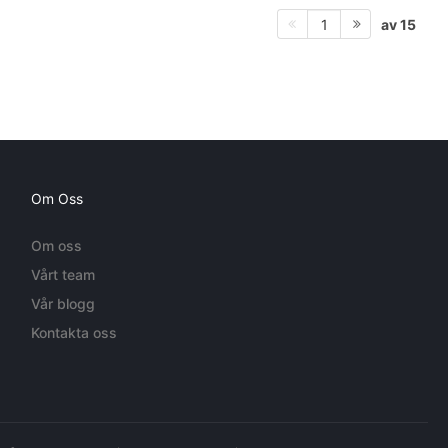
av 15
1
Om Oss
Om oss
Vårt team
Vår blogg
Kontakta oss