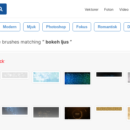
Vektorer
Foton
Video
Modern
Mjuk
Photoshop
Fokus
Romantisk
D
e brushes matching
bokeh ljus