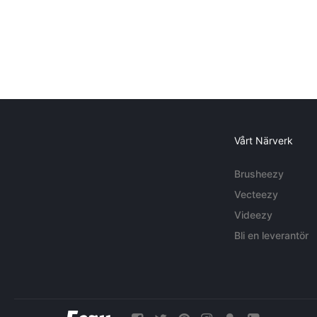
Vårt Närverk
Brusheezy
Vecteezy
Videezy
Bli en leverantör