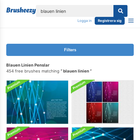
lose
Logga in
Registrera sig
Filters
Blauen Linien Penslar
454 free brushes matching
blauen linien