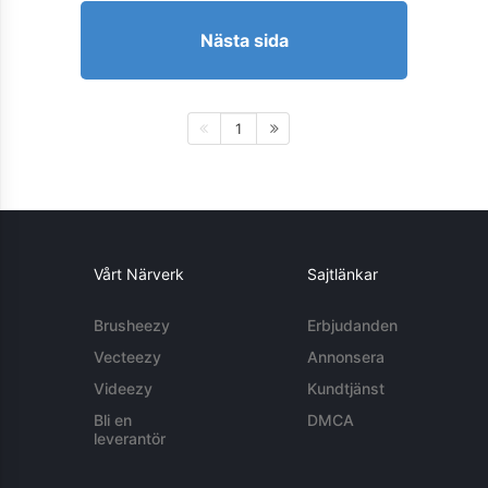
Nästa sida
1
Vårt Närverk
Sajtlänkar
Brusheezy
Erbjudanden
Vecteezy
Annonsera
Videezy
Kundtjänst
Bli en
DMCA
leverantör