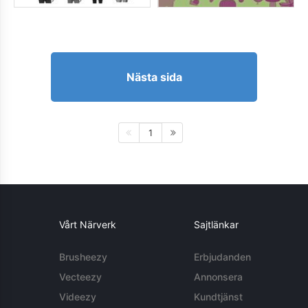
Nästa sida
1
Vårt Närverk
Sajtlänkar
Brusheezy
Erbjudanden
Vecteezy
Annonsera
Videezy
Kundtjänst