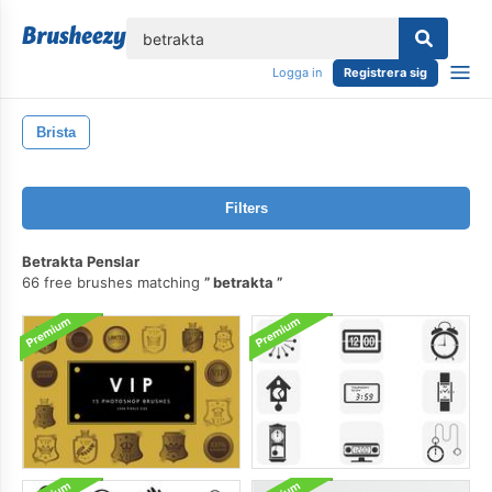
lose
Logga in
Registrera sig
Brista
Filters
Betrakta Penslar
66 free brushes matching
betrakta