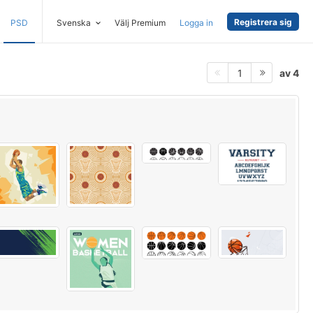
Registrera sig
PSD
Svenska
Välj Premium
Logga in
av 4
1