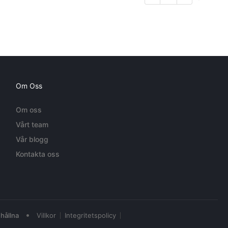
Om Oss
Om oss
Vårt team
Vår blogg
Kontakta oss
•
hållna
Villkor
Integritetspolicy