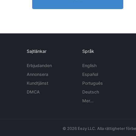
Sajtlänkar
Språk
Erbjudanden
English
Annonsera
Español
Kundtjänst
Português
DMCA
Deutsch
Mer...
© 2026 Eezy LLC. Alla rättigheter förbe