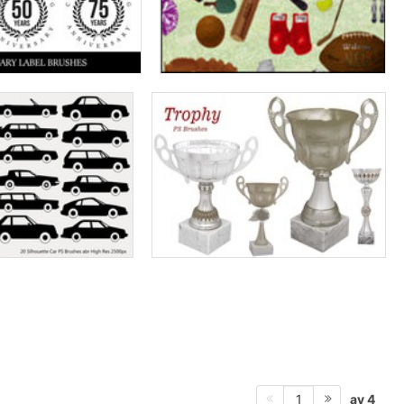
av 4
1