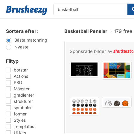
Sortera efter:
Basketball Penslar
-
179 free
Bästa matchning
Nyaste
Sponsrade bilder av
Filtyp
borstar
Actions
PSD
Mönster
gradienter
strukturer
symboler
former
Styles
Templates
Ui Kits