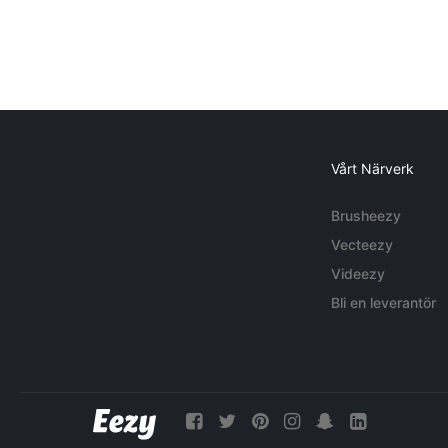
Vårt Närverk
Brusheezy
Vecteezy
Videezy
Bli en leverantör