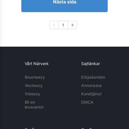
Nästa sida
1
Vårt Närverk
Sajtlänkar
Brusheezy
Erbjudanden
Vecteezy
Annonsera
Videezy
Kundtjänst
Bli en
DMCA
leverantör