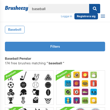
lose
Logga in
Registrera sig
Baseboll
Filters
Baseball Penslar
174 free brushes matching
baseball