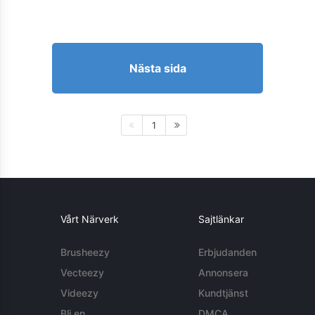
Nästa sida
1
Vårt Närverk
Sajtlänkar
Brusheezy
Erbjudanden
Vecteezy
Annonsera
Videezy
Kundtjänst
Bli en
DMCA