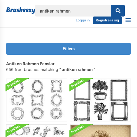
lose
Logga in
Registrera sig
Filters
Antiken Rahmen Penslar
656 free brushes matching
antiken rahmen