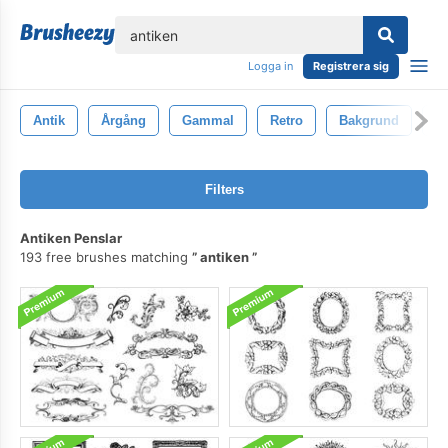
lose
Logga in
Registrera sig
Antik
Årgång
Gammal
Retro
Bakgrund
Te
Filters
Antiken Penslar
193 free brushes matching
antiken