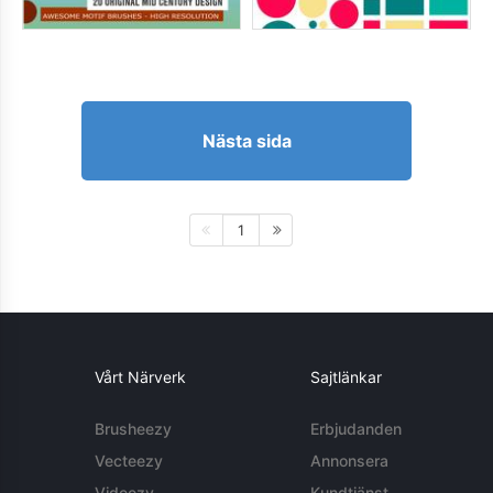
Nästa sida
1
Vårt Närverk
Sajtlänkar
Brusheezy
Erbjudanden
Vecteezy
Annonsera
Videezy
Kundtjänst