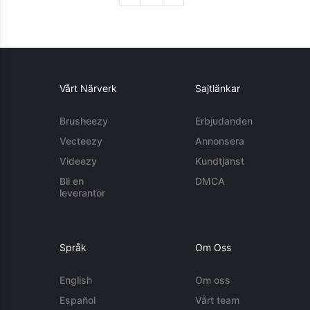
Vårt Närverk
Sajtlänkar
Brusheezy
Erbjudanden
Vecteezy
Annonsera
Videezy
Kundtjänst
Bli en
DMCA
leverantör
Språk
Om Oss
English
Om oss
Español
Vårt team