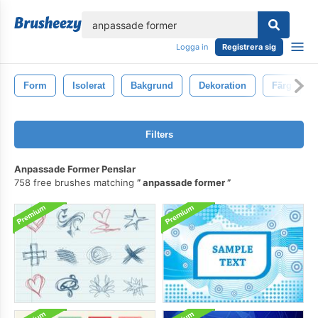
lose
Logga in
Registrera sig
Form
Isolerat
Bakgrund
Dekoration
Färg
Filters
Anpassade Former Penslar
758 free brushes matching
anpassade former