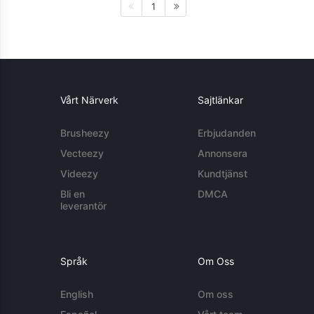
1
Vårt Närverk
Sajtlänkar
Brusheezy
Erbjudanden
Vecteezy
Annonsera
Videezy
Kundtjänst
Bli en
DMCA
leverantör
Språk
Om Oss
English
Om oss