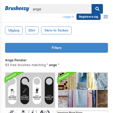
lose
Logga in
Registrera sig
Utgång
Dörr
Skriv In Tecken
Filters
Ange Penslar
93 free brushes matching
ange