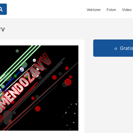
Vektorer
Foton
Video
vv
Grati