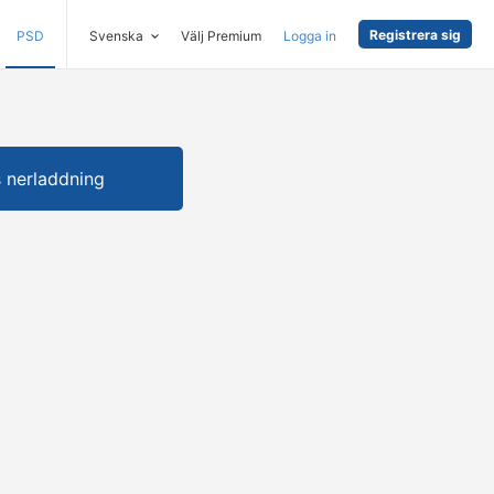
Registrera sig
PSD
Svenska
Välj Premium
Logga in
s nerladdning