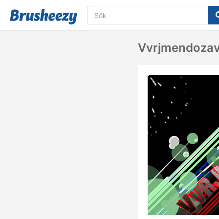
Vvrjmendoza