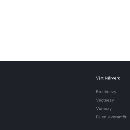
Vårt Närverk
Brusheezy
Vecteezy
Videezy
Bli en leverantör