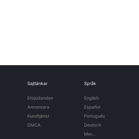
Sajtlänkar
Språk
Erbjudanden
English
Annonsera
Español
Kundtjänst
Português
DMCA
Deutsch
Mer...