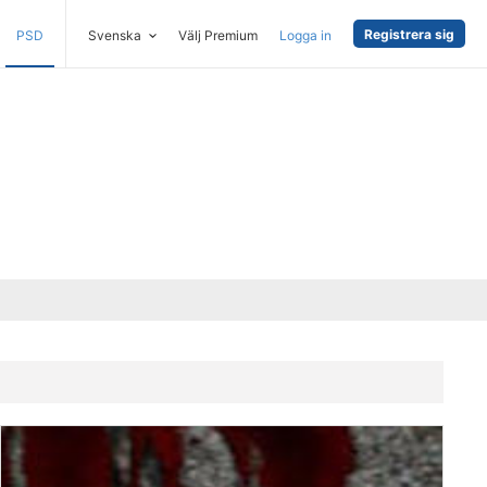
Registrera sig
PSD
Svenska
Välj Premium
Logga in