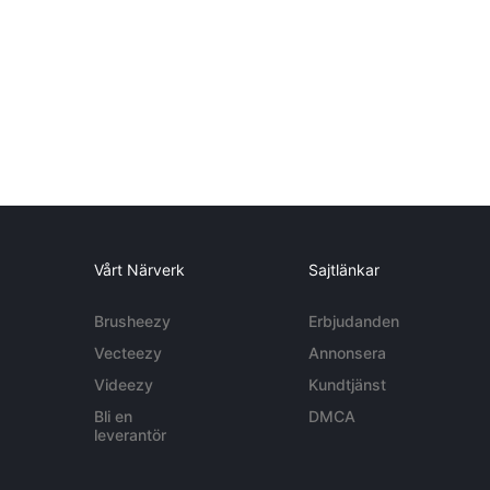
Vårt Närverk
Sajtlänkar
Brusheezy
Erbjudanden
Vecteezy
Annonsera
Videezy
Kundtjänst
Bli en
DMCA
leverantör