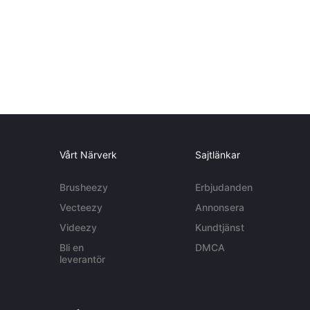
Vårt Närverk
Sajtlänkar
Brusheezy
Erbjudanden
Vecteezy
Annonsera
Videezy
Kundtjänst
Bli en
DMCA
leverantör