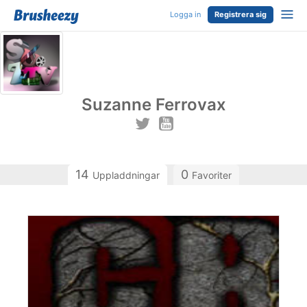
Logga in
Registrera sig
Suzanne Ferrovax
14
0
Uppladdningar
Favoriter