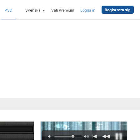
Registrera sig
PSD
Svenska
Välj Premium
Logga in