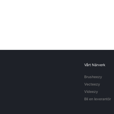
Vårt Närverk
Brusheezy
Vecteezy
Videezy
Bli en leverantör