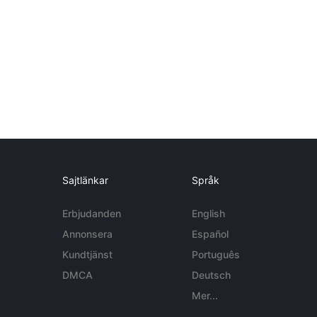
Sajtlänkar
Språk
Erbjudanden
English
Annonsera
Español
Kundtjänst
Português
DMCA
Deutsch
Mer...