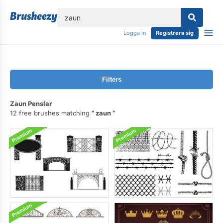
lose
Logga in
Registrera sig
Filters
Zaun Penslar
12 free brushes matching
zaun