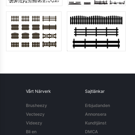
Vårt Närverk
Sajtlänkar
Brusheezy
Erbjudanden
Vecteezy
Annonsera
Videezy
Kundtjänst
Bli en
DMCA