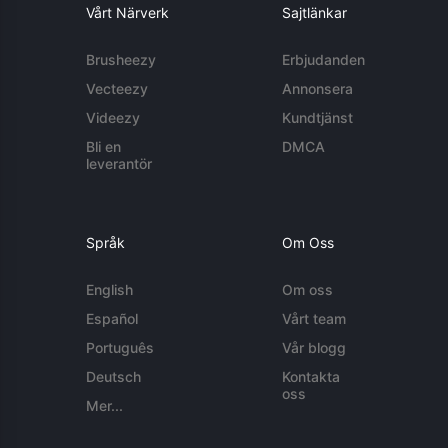
Vårt Närverk
Sajtlänkar
Brusheezy
Erbjudanden
Vecteezy
Annonsera
Videezy
Kundtjänst
Bli en
DMCA
leverantör
Språk
Om Oss
English
Om oss
Español
Vårt team
Português
Vår blogg
Deutsch
Kontakta
oss
Mer...