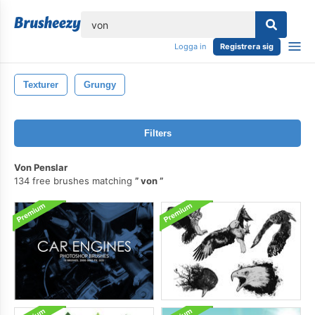
lose
Logga in
Registrera sig
Texturer
Grungy
Filters
Von Penslar
134 free brushes matching
von