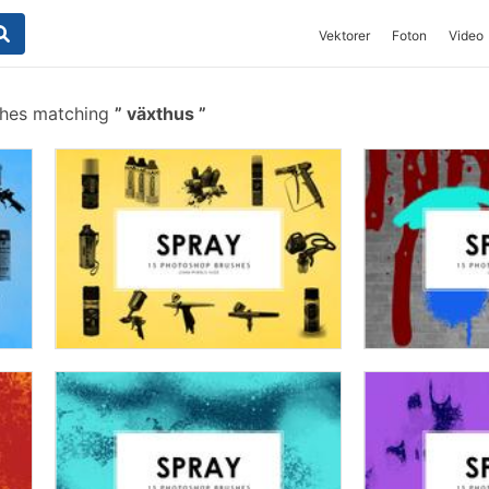
Vektorer
Foton
Video
shes matching
växthus