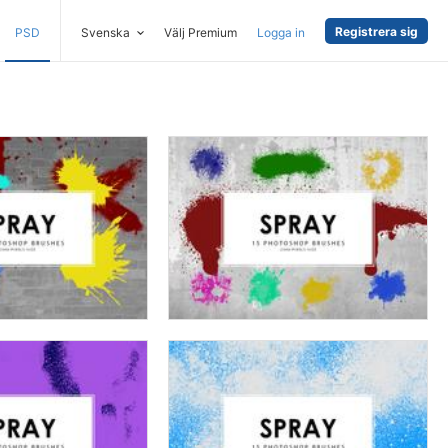
Registrera sig
PSD
Svenska
Välj Premium
Logga in