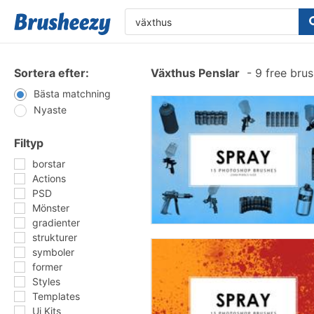
Sortera efter:
Växthus Penslar
-
9 free bru
Bästa matchning
Nyaste
Filtyp
borstar
Actions
PSD
Mönster
gradienter
strukturer
symboler
former
Styles
Templates
Ui Kits