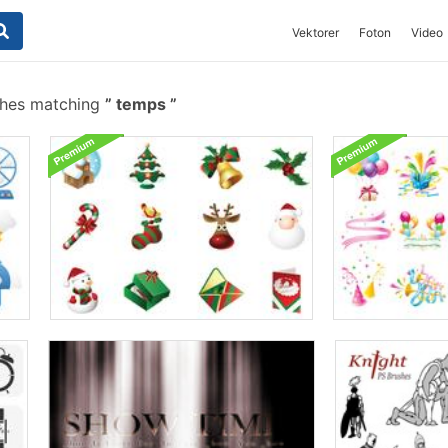
Vektorer
Foton
Video
shes matching
temps