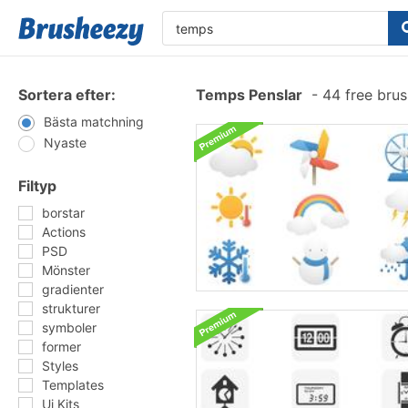
Sortera efter:
Temps Penslar
-
44 free bru
Bästa matchning
Nyaste
Filtyp
borstar
Actions
PSD
Mönster
gradienter
strukturer
symboler
former
Styles
Templates
Ui Kits