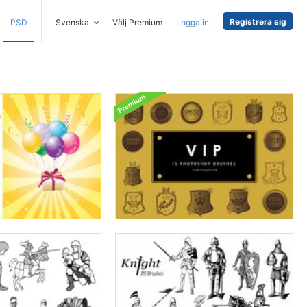
Registrera sig
PSD
Svenska
Välj Premium
Logga in