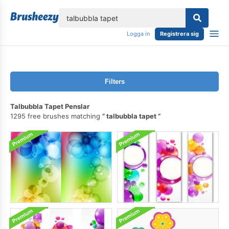
lose
Logga in
Registrera sig
Filters
Talbubbla Tapet Penslar
1295 free brushes matching
talbubbla tapet