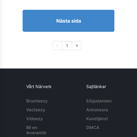
Nästa sida
1
Vårt Närverk
Sajtlänkar
Brusheezy
Erbjudanden
Vecteezy
Annonsera
Videezy
Kundtjänst
Bli en
DMCA
leverantör