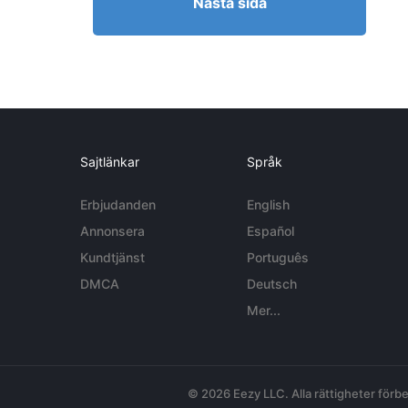
Nästa sida
Sajtlänkar
Språk
Erbjudanden
English
Annonsera
Español
Kundtjänst
Português
DMCA
Deutsch
Mer...
© 2026 Eezy LLC. Alla rättigheter förbe