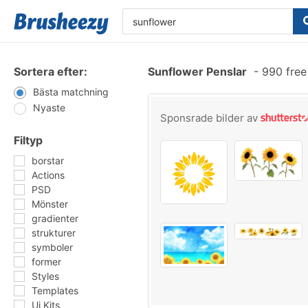
Sortera efter:
Sunflower Penslar
-
990 free
Bästa matchning
Nyaste
Sponsrade bilder av
Filtyp
borstar
Actions
PSD
Mönster
gradienter
strukturer
symboler
former
Styles
Templates
Ui Kits