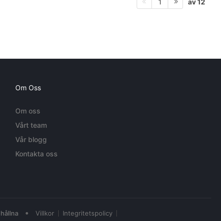
av 12
1
Om Oss
Om oss
Vårt team
Vår blogg
Kontakta oss
•
hållna
Villkor
Integritetspolicy