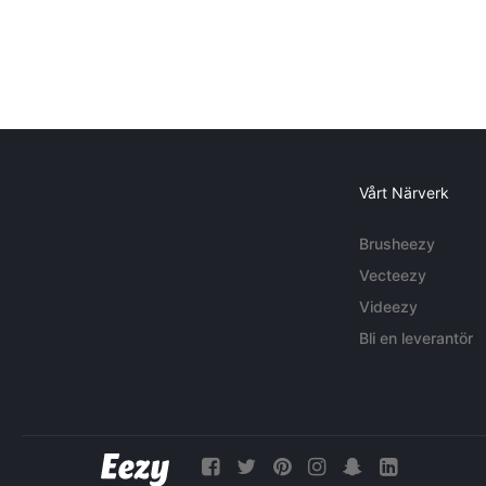
Vårt Närverk
Brusheezy
Vecteezy
Videezy
Bli en leverantör