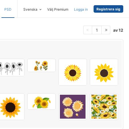
Registrera sig
PSD
Svenska
Välj Premium
Logga in
av 12
1