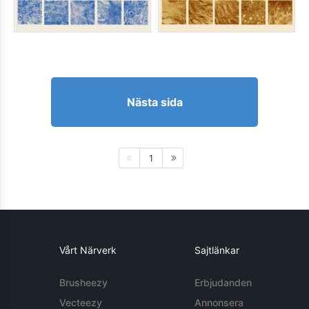
Nästa sida
1
Vårt Närverk
Sajtlänkar
Brusheezy
Erbjudanden
Vecteezy
Annonsera