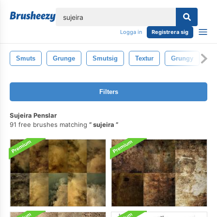
lose
Logga in
Registrera sig
Smuts
Grunge
Smutsig
Textur
Grungy
G
Filters
Sujeira Penslar
91 free brushes matching
sujeira