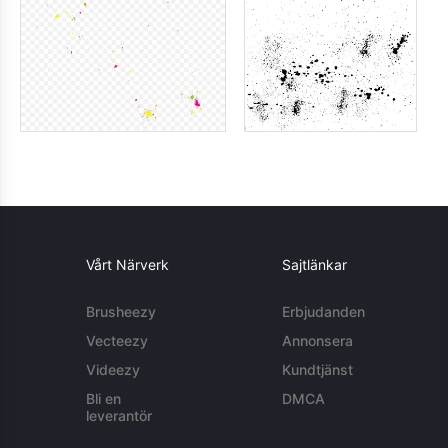
Vårt Närverk
Sajtlänkar
Brusheezy
Erbjudanden
Vecteezy
Annonsera
Videezy
Kundtjänst
Bli en
DMCA
leverantör