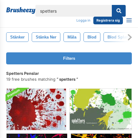
lose
Logga in
Registrera sig
Stänker
Stänka Ner
Måla
Blod
Blod Splatter
Filters
Spetters Penslar
19 free brushes matching
spetters