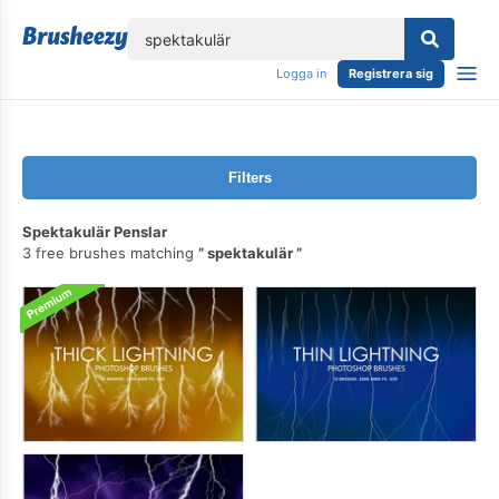
lose
Logga in
Registrera sig
Filters
Spektakulär Penslar
3 free brushes matching
spektakulär