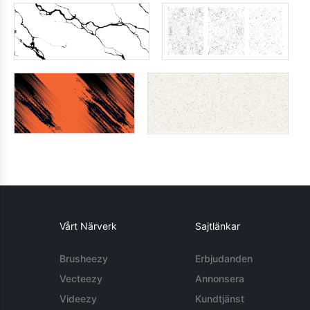
Vårt Närverk
Sajtlänkar
Brusheezy
Erbjudanden
Vecteezy
Annonsera
Videezy
Kundtjänst