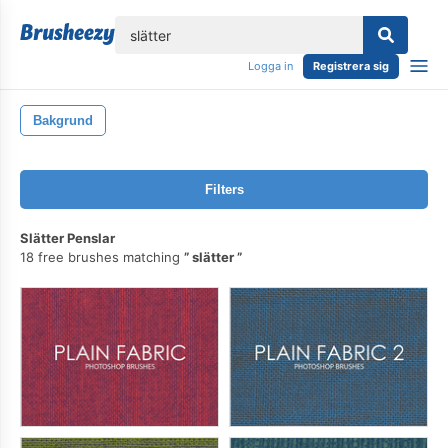
lose
Logga in
Registrera sig
Bakgrund
Filters
Slätter Penslar
18 free brushes matching
slätter