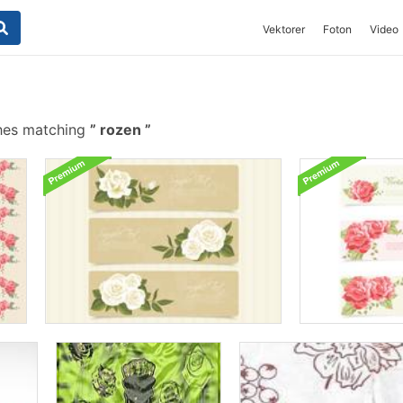
Vektorer
Foton
Video
hes matching
rozen