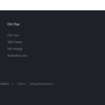
Om Oss
Om oss
Vårt team
Vår blogg
Kontakta oss
•
hållna
Villkor
Integritetspolicy