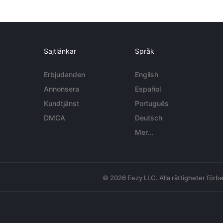
Sajtlänkar
Språk
Erbjudanden
English
Annonsera
Español
Kundtjänst
Português
DMCA
Deutsch
Mer...
© 2026 Eezy LLC. Alla rättigheter förbe