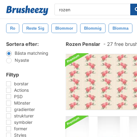
Ro
Reste Sig
Blommor
Blommig
Blomma
Sortera efter:
Rozen Penslar
-
27 free brus
Bästa matchning
Nyaste
Filtyp
borstar
Actions
PSD
Mönster
gradienter
strukturer
symboler
former
Styles