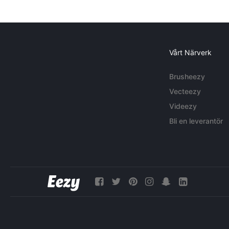
Vårt Närverk
Brusheezy
Vecteezy
Videezy
Bli en leverantör