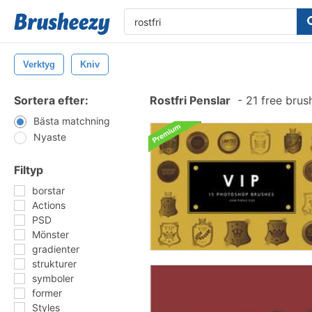
Verktyg
Kniv
Sortera efter:
Rostfri Penslar
-
21 free bru
Bästa matchning
Nyaste
Filtyp
borstar
Actions
PSD
Mönster
gradienter
strukturer
symboler
former
Styles