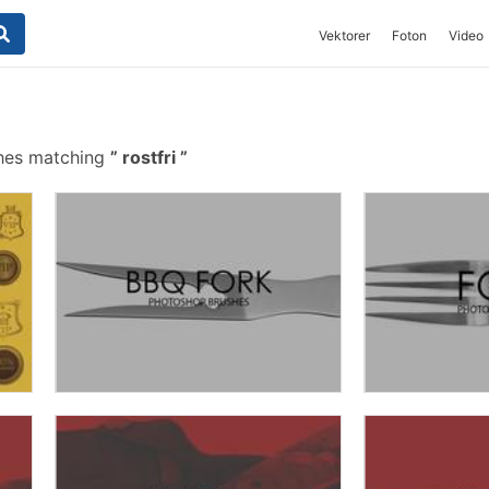
Vektorer
Foton
Video
shes matching
rostfri