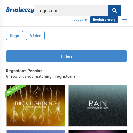
lose
Logga in
Registrera sig
Regn
Väder
Filters
Regnstorm Penslar
6 free brushes matching
regnstorm