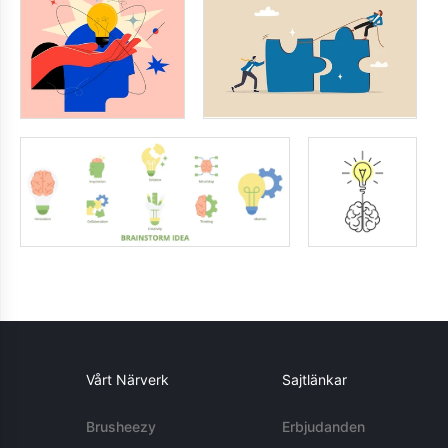
Vårt Närverk
Sajtlänkar
Brusheezy
Erbjudanden