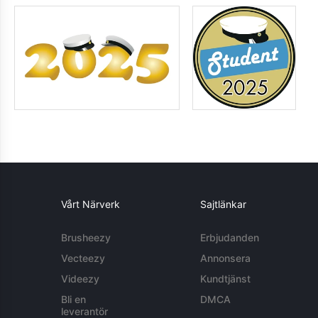
Vårt Närverk
Sajtlänkar
Brusheezy
Erbjudanden
Vecteezy
Annonsera
Videezy
Kundtjänst
Bli en
DMCA
leverantör