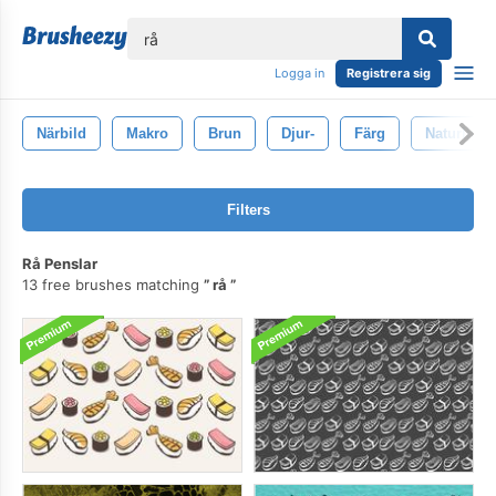
lose
Logga in
Registrera sig
Närbild
Makro
Brun
Djur-
Färg
Naturlig
Filters
Rå Penslar
13 free brushes matching
rå