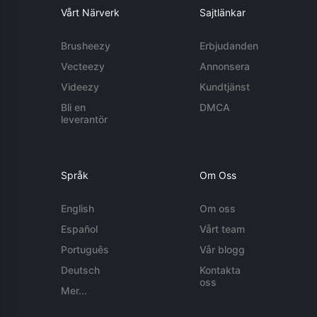
Vårt Närverk
Sajtlänkar
Brusheezy
Erbjudanden
Vecteezy
Annonsera
Videezy
Kundtjänst
Bli en
DMCA
leverantör
Språk
Om Oss
English
Om oss
Español
Vårt team
Português
Vår blogg
Deutsch
Kontakta
oss
Mer...