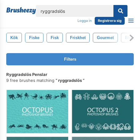
lose
Logga in
Registrera sig
Kök
Fiske
Fisk
Friskhet
Gourmet
Bläck
Filters
Ryggradslös Penslar
9 free brushes matching
ryggradslös