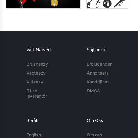
Vårt Närverk
Sajtlänkar
Brusheezy
Erbjudanden
Vecteezy
Annonsera
Videezy
Kundtjänst
Bli en
DMCA
leverantör
Språk
Om Oss
English
Om oss