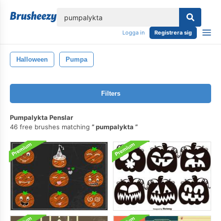
lose
Logga in
Registrera sig
Halloween
Pumpa
Filters
Pumpalykta Penslar
46 free brushes matching
pumpalykta