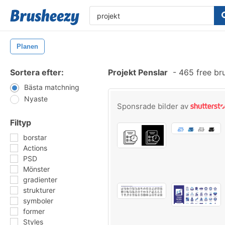
Planen
Sortera efter:
Projekt Penslar
-
465 free br
Bästa matchning
Nyaste
Sponsrade bilder av
Filtyp
borstar
Actions
PSD
Mönster
gradienter
strukturer
symboler
former
Styles