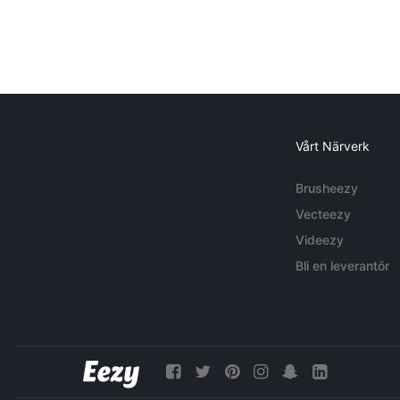
Vårt Närverk
Brusheezy
Vecteezy
Videezy
Bli en leverantör