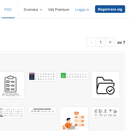
Registrera sig
PSD
Svenska
Välj Premium
Logga in
av 7
1