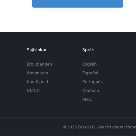
Sajtlänkar
Språk
Erbjudanden
English
Annonsera
Español
Kundtjänst
Português
DMCA
Deutsch
Mer...
© 2026 Eezy LLC. Alla rättigheter förbe