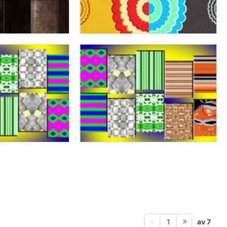
av 7
1