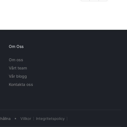
Om Oss
Om oss
Vårt team
Vår blogg
Kontakta oss
•
hållna
Villkor
Integritetspolicy