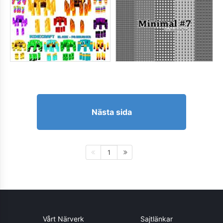
Nästa sida
1
Vårt Närverk
Sajtlänkar