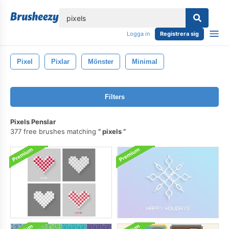
lose
Logga in
Registrera sig
Pixel
Pixlar
Mönster
Minimal
Filters
Pixels Penslar
377 free brushes matching
pixels