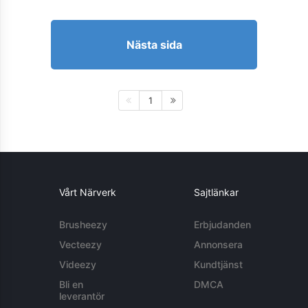
Nästa sida
1
Vårt Närverk
Sajtlänkar
Brusheezy
Erbjudanden
Vecteezy
Annonsera
Videezy
Kundtjänst
Bli en
DMCA
leverantör