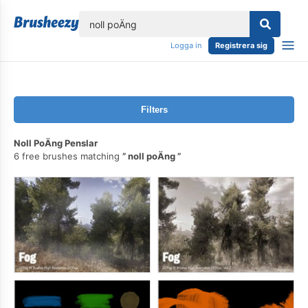
lose
Logga in
Registrera sig
Filters
Noll PoÄng Penslar
6 free brushes matching
noll poÄng