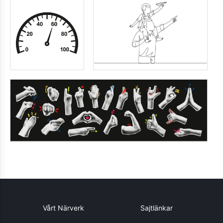
Vårt Närverk
Sajtlänkar