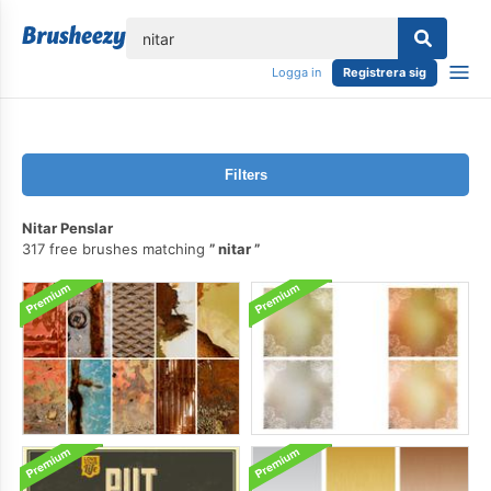
lose
Logga in
Registrera sig
Filters
Nitar Penslar
317 free brushes matching
nitar