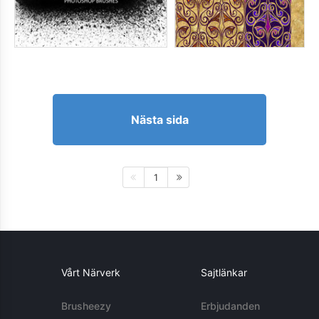
Nästa sida
1
Vårt Närverk
Sajtlänkar
Brusheezy
Erbjudanden