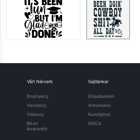
Vårt Närverk
Sajtlänkar
Brusheezy
Erbjudanden
Vecteezy
Annonsera
Videezy
Kundtjänst
Bli en
DMCA
leverantör