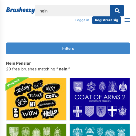
lose
Logga in
Registrera sig
Filters
Nein Penslar
20 free brushes matching
nein