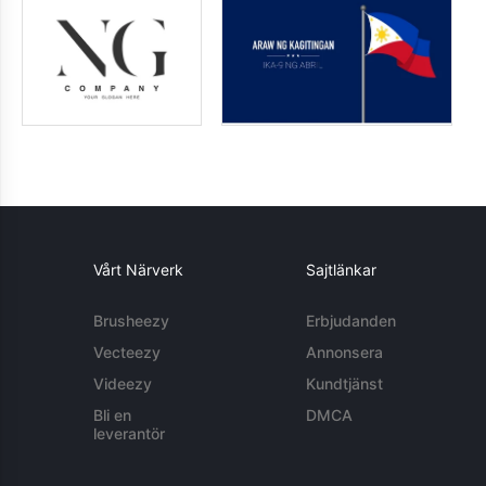
Vårt Närverk
Sajtlänkar
Brusheezy
Erbjudanden
Vecteezy
Annonsera
Videezy
Kundtjänst
Bli en
DMCA
leverantör