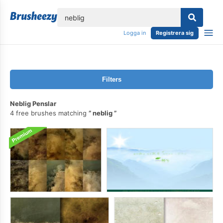
lose
Logga in
Registrera sig
Filters
Neblig Penslar
4 free brushes matching
neblig