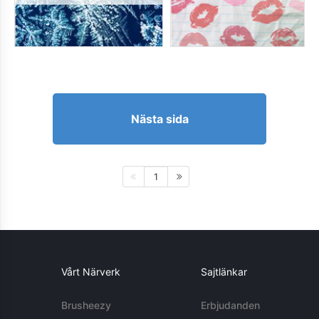
Nästa sida
1
Vårt Närverk
Sajtlänkar
Brusheezy
Erbjudanden