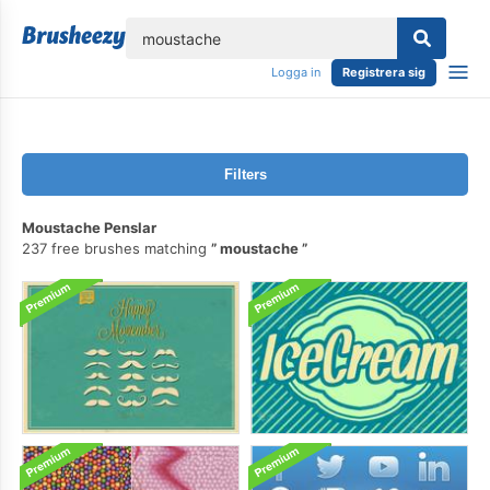
lose
Logga in
Registrera sig
Filters
Moustache Penslar
237 free brushes matching
moustache