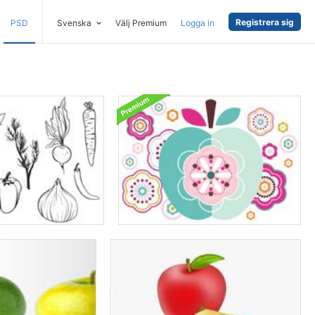
Registrera sig
PSD
Svenska
Välj Premium
Logga in