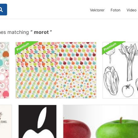
Vektorer
Foton
Video
hes matching
morot