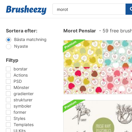
Sortera efter:
Morot Penslar
-
59 free brus
Bästa matchning
Nyaste
Filtyp
borstar
Actions
PSD
Mönster
gradienter
strukturer
symboler
former
Styles
Templates
Ui Kits