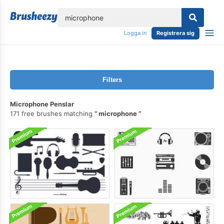
lose
Logga in
Registrera sig
Filters
Microphone Penslar
171 free brushes matching
microphone