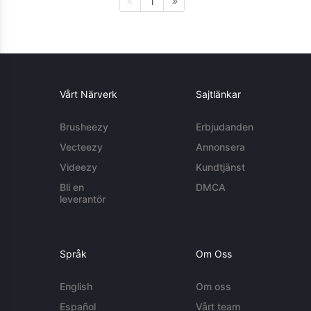
1
Vårt Närverk
Sajtlänkar
Brusheezy
Erbjudanden
Vecteezy
Annonsera
Videezy
Kundtjänst
Bli en
DMCA
leverantör
Språk
Om Oss
English
Om oss
Español
Vårt team