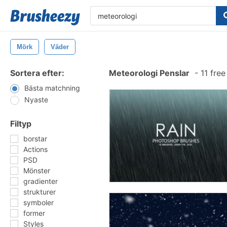
Mörk
Väder
Sortera efter:
Meteorologi Penslar
-
11 fre
Bästa matchning
Nyaste
Filtyp
borstar
Actions
PSD
Mönster
gradienter
strukturer
symboler
former
Styles