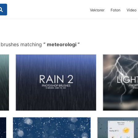
Vektorer
Foton
Video
e brushes matching
meteorologi