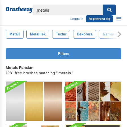
lose
Logga in
Registrera sig
Metall
Metallisk
Textur
Dekorera
Gammal
Filters
Metals Penslar
1981 free brushes matching
metals