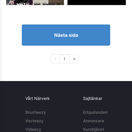
Nästa sida
1
Vårt Närverk
Sajtlänkar
Brusheezy
Erbjudanden
Vecteezy
Annonsera
Videezy
Kundtjänst