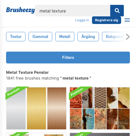
lose
Logga in
Registrera sig
Textur
Gammal
Metall
Årgång
Bakgrund
Filters
Metal Texture Penslar
1841 free brushes matching
metal texture