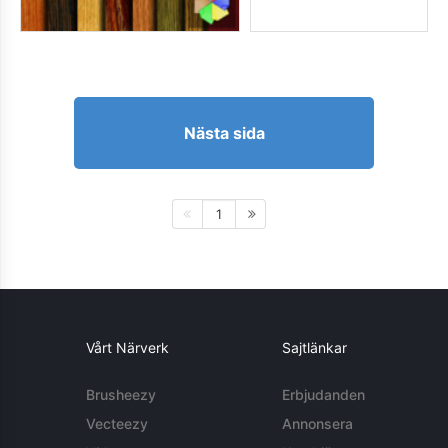
Nästa sida
1
Vårt Närverk
Sajtlänkar
Brusheezy
Erbjudanden
Vecteezy
Annonsera